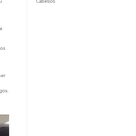
u
Cabellos
 a
sos
ser
gos,